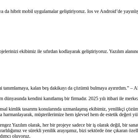
a da hibrit mobil uygulamalar geliştiriyoruz. Ios ve Android’de yayınlı
rojelerinizi ekibimiz ile sıfırdan kodlayarak geliştiriyoruz. Yazılım al
emi tanımlamaya, kalan beş dakikayı da çözümü bulmaya ayırırdım.” – Al
ünyasında kendini kanıtlamış bir firmadır. 2025 yılı itibari ile merkezin
msal kimlik tasarımı konularında uzmanlaşmış ekibimiz, yenilikçi çözüml
la harmanlayarak, müşterilerimize hem işlevsel hem de estetik değeri yü
engez Yazılım olarak, her bir projeye sadece bir iş olarak değil, bir san
lılığımız ve sürekli yenilik arayışımız, bizi sektörde öne çıkaran özel
rdımcı oluyoruz.