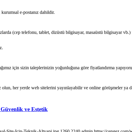
ı kurumsal e-postanız dahildir.
azlarda (cep telefonu, tablet, dizüstü bilgisayar, masaüstü bilgisayar vb.
z.
ğımız için sizin taleplerinizin yoğunluğuna göre fiyatlandırma yapıyoru
 olun, her yerde web sitelerini yayınlayabilir ve online görüşmeler ya d
 Güvenlik ve Estetik
al-Site-Icin-Teknik-Altyapi.jpg
1260
2240
admin
https://cengez.com/