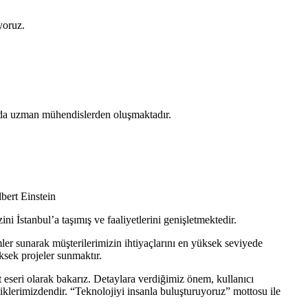
yoruz.
anında uzman mühendislerden oluşmaktadır.
bert Einstein
i İstanbul’a taşımış ve faaliyetlerini genişletmektedir.
er sunarak müşterilerimizin ihtiyaçlarını en yüksek seviyede
ksek projeler sunmaktır.
at eseri olarak bakarız. Detaylara verdiğimiz önem, kullanıcı
liklerimizdendir. “Teknolojiyi insanla buluşturuyoruz” mottosu ile