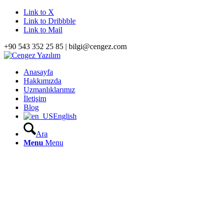
Link to X
Link to Dribbble
Link to Mail
+90 543 352 25 85 | bilgi@cengez.com
Anasayfa
Hakkımızda
Uzmanlıklarımız
İletişim
Blog
English
Ara
Menu
Menu