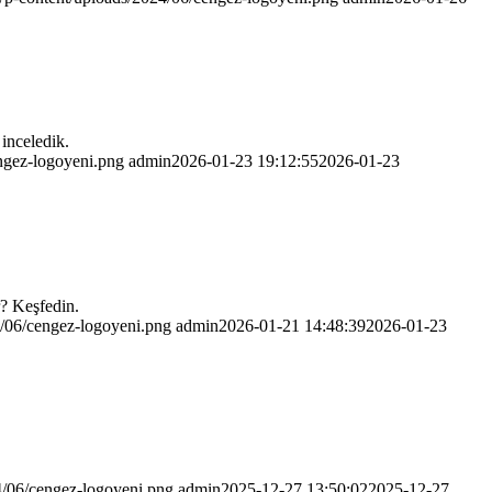
 inceledik.
ngez-logoyeni.png
admin
2026-01-23 19:12:55
2026-01-23
r? Keşfedin.
4/06/cengez-logoyeni.png
admin
2026-01-21 14:48:39
2026-01-23
4/06/cengez-logoyeni.png
admin
2025-12-27 13:50:02
2025-12-27