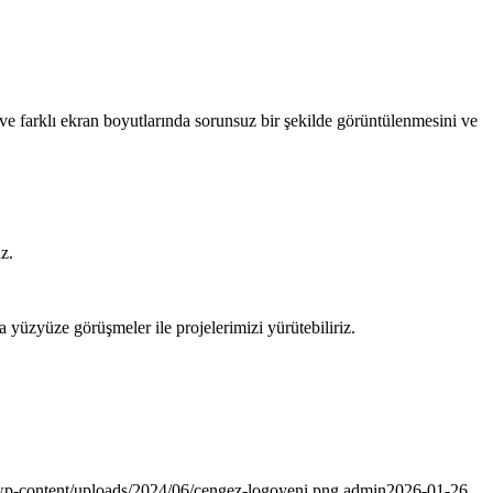
) ve farklı ekran boyutlarında sorunsuz bir şekilde görüntülenmesini ve
z.
a yüzyüze görüşmeler ile projelerimizi yürütebiliriz.
wp-content/uploads/2024/06/cengez-logoyeni.png
admin
2026-01-26