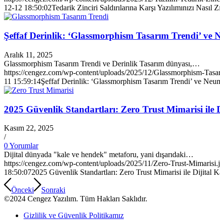
12-12 18:50:02
Tedarik Zinciri Saldırılarına Karşı Yazılımınızı Nasıl
Şeffaf Derinlik: ‘Glassmorphism Tasarım Trendi’ v
Aralık 11, 2025
Glassmorphism Tasarım Trendi ve Derinlik Tasarım dünyası,…
https://cengez.com/wp-content/uploads/2025/12/Glassmorphism-Tasar
11 15:59:14
Şeffaf Derinlik: ‘Glassmorphism Tasarım Trendi’ ve Ne
2025 Güvenlik Standartları: Zero Trust Mimarisi ile D
Kasım 22, 2025
/
0 Yorumlar
Dijital dünyada "kale ve hendek" metaforu, yani dışarıdaki…
https://cengez.com/wp-content/uploads/2025/11/Zero-Trust-Mimarisi.
18:50:07
2025 Güvenlik Standartları: Zero Trust Mimarisi ile Dijital 
Önceki
Sonraki
©2024 Cengez Yazılım. Tüm Hakları Saklıdır.
Gizlilik ve Güvenlik Politikamız