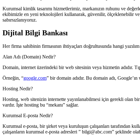
Kurumsal kimlik tasarımı hizmetlerimiz, markanızın ruhunu ve değerler
ekibimizle en yeni teknolojileri kullanarak, güvenilir, ölçeklenebilir
sabırsızlanıyoruz.
Dijital Bilgi Bankası
Her firma sahibinin firmasının ihtiyaçları doğrultusunda hangi yazılım 
Alan Adı (Domain) Nedir?
Domain, internet üzerindeki bir web sitesinin veya hizmetin adıdır. Tıp
Örneğin, “
google.com
” bir domain adıdır. Bu domain adı, Google’ın we
Hosting Nedir?
Hosting, web sitenizin internette yayınlanabilmesi için gerekli olan bi
vardır. İşte hosting bu “mekanı” sağlar.
Kurumsal E-posta Nedir?
Kurumsal e-posta, bir şirket veya kuruluşun çalışanları tarafından kulla
çalışanların kurumsal e-posta adresleri ” bilgi@abc.com” şeklinde olabi