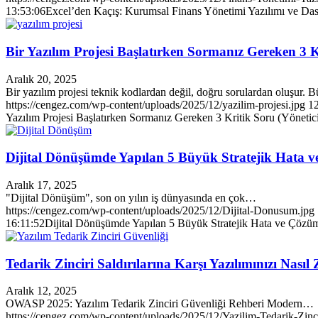
13:53:06
Excel’den Kaçış: Kurumsal Finans Yönetimi Yazılımı ve Das
Bir Yazılım Projesi Başlatırken Sormanız Gereken 3 Kr
Aralık 20, 2025
Bir yazılım projesi teknik kodlardan değil, doğru sorulardan oluşur. B
https://cengez.com/wp-content/uploads/2025/12/yazilim-projesi.jpg
1
Yazılım Projesi Başlatırken Sormanız Gereken 3 Kritik Soru (Yönetici
Dijital Dönüşümde Yapılan 5 Büyük Stratejik Hata v
Aralık 17, 2025
"Dijital Dönüşüm", son on yılın iş dünyasında en çok…
https://cengez.com/wp-content/uploads/2025/12/Dijital-Donusum.jpg
16:11:52
Dijital Dönüşümde Yapılan 5 Büyük Stratejik Hata ve Çözüm
Tedarik Zinciri Saldırılarına Karşı Yazılımınızı Nası
Aralık 12, 2025
OWASP 2025: Yazılım Tedarik Zinciri Güvenliği Rehberi Modern…
https://cengez.com/wp-content/uploads/2025/12/Yazilim-Tedarik-Zinci