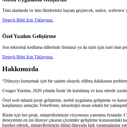
Tüm alanlarda ve tüm fikirlerinizi hayata geçirecek, native, webview y
Detaylı Bilgi İçin Tıklayınız.
Özel Yazılım Geliştirme
Son teknoloji kodlama dillerinde firmanız ya da sizin için özel olan p
Detaylı Bilgi İçin Tıklayınız.
Hakkımızda
“Dünyayı kurtarmak için bir saatim olsaydı; ellibeş dakikasını probl
Cengez Yazılım, 2020 yılında İzmir’de kurulmuş ve kısa sürede yazılım d
Özel web tabanlı proje geliştirme, mobil uygulama geliştirme ve kuru
karşılamayı amaçlar. Felsefemiz, teknolojiyi insan odaklı bir yaklaşım
Bizim için her proje, müşterilerimizin vizyonunu yansıtma fırsatıdır. C
deneyimini en üst düzeye çıkaran çözümler geliştirme konusundaki karar
hareket ederek, müşterilerimizin dijital dünyada fark yaratmalarına ya