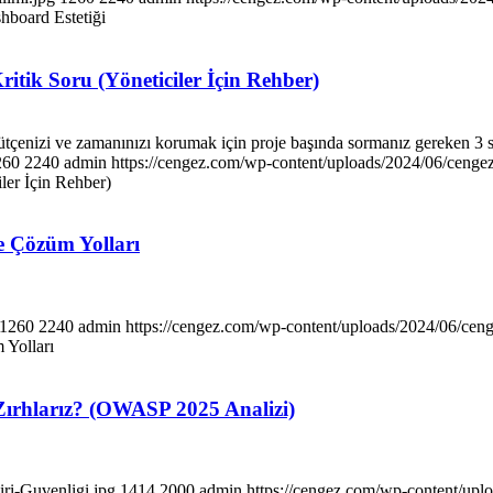
hboard Estetiği
itik Soru (Yöneticiler İçin Rehber)
ütçenizi ve zamanınızı korumak için proje başında sormanız gereken 3 str
260
2240
admin
https://cengez.com/wp-content/uploads/2024/06/cenge
ler İçin Rehber)
e Çözüm Yolları
1260
2240
admin
https://cengez.com/wp-content/uploads/2024/06/cen
 Yolları
l Zırhlarız? (OWASP 2025 Analizi)
ri-Guvenligi.jpg
1414
2000
admin
https://cengez.com/wp-content/upl