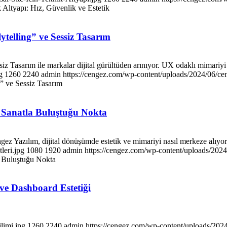
k Altyapı: Hız, Güvenlik ve Estetik
telling” ve Sessiz Tasarım
siz Tasarım ile markalar dijital gürültüden arınıyor. UX odaklı mimariyi
g
1260
2240
admin
https://cengez.com/wp-content/uploads/2024/06/ce
” ve Sessiz Tasarım
n Sanatla Buluştuğu Nokta
engez Yazılım, dijital dönüşümde estetik ve mimariyi nasıl merkeze alıyo
leri.jpg
1080
1920
admin
https://cengez.com/wp-content/uploads/202
a Buluştuğu Nokta
ve Dashboard Estetiği
limi.jpg
1260
2240
admin
https://cengez.com/wp-content/uploads/202