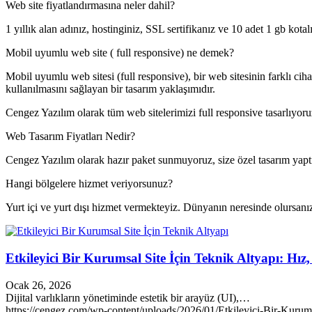
Web site fiyatlandırmasına neler dahil?
1 yıllık alan adınız, hostinginiz, SSL sertifikanız ve 10 adet 1 gb kotal
Mobil uyumlu web site ( full responsive) ne demek?
Mobil uyumlu web sitesi (full responsive), bir web sitesinin farklı cih
kullanılmasını sağlayan bir tasarım yaklaşımıdır.
Cengez Yazılım olarak tüm web sitelerimizi full responsive tasarlıyoru
Web Tasarım Fiyatları Nedir?
Cengez Yazılım olarak hazır paket sunmuyoruz, size özel tasarım yaptı
Hangi bölgelere hizmet veriyorsunuz?
Yurt içi ve yurt dışı hizmet vermekteyiz. Dünyanın neresinde olursanız
Etkileyici Bir Kurumsal Site İçin Teknik Altyapı: Hız,
Ocak 26, 2026
Dijital varlıkların yönetiminde estetik bir arayüz (UI),…
https://cengez.com/wp-content/uploads/2026/01/Etkileyici-Bir-Kurums