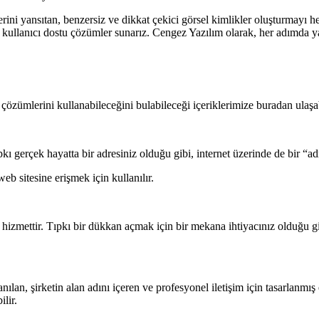
ini yansıtan, benzersiz ve dikkat çekici görsel kimlikler oluşturmayı h
 ve kullanıcı dostu çözümler sunarız. Cengez Yazılım olarak, her adımda 
çözümlerini kullanabileceğini bulabileceği içeriklerimize buradan ulaşab
kı gerçek hayatta bir adresiniz olduğu gibi, internet üzerinde de bir “ad
b sitesine erişmek için kullanılır.
r hizmettir. Tıpkı bir dükkan açmak için bir mekana ihtiyacınız olduğu g
nılan, şirketin alan adını içeren ve profesyonel iletişim için tasarlanmış 
lir.