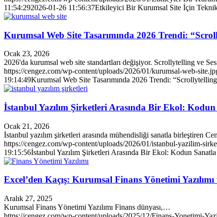
11:54:29
2026-01-26 11:56:37
Etkileyici Bir Kurumsal Site İçin Tekni
Kurumsal Web Site Tasarımında 2026 Trendi: “Scrolly
Ocak 23, 2026
2026'da kurumsal web site standartları değişiyor. Scrollytelling ve Ses
https://cengez.com/wp-content/uploads/2026/01/kurumsal-web-site.jp
19:14:49
Kurumsal Web Site Tasarımında 2026 Trendi: “Scrollytelling
İstanbul Yazılım Şirketleri Arasında Bir Ekol: Kodu
Ocak 21, 2026
İstanbul yazılım şirketleri arasında mühendisliği sanatla birleştiren C
https://cengez.com/wp-content/uploads/2026/01/istanbul-yazilim-sirket
19:15:56
İstanbul Yazılım Şirketleri Arasında Bir Ekol: Kodun Sanatl
Excel’den Kaçış: Kurumsal Finans Yönetimi Yazılımı 
Aralık 27, 2025
Kurumsal Finans Yönetimi Yazılımı Finans dünyası,…
https://cengez.com/wp-content/uploads/2025/12/Finans-Yonetimi-Yazi