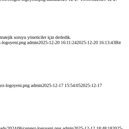
atejik soruyu yöneticiler için derledik.
z-logoyeni.png
admin
2025-12-20 16:11:24
2025-12-20 16:13:43
Bir
gez-logoyeni.png
admin
2025-12-17 15:54:05
2025-12-17
oads/2024/06/cengez-logoyeni.png
admin
2025-12-12 18:48:18
2025-