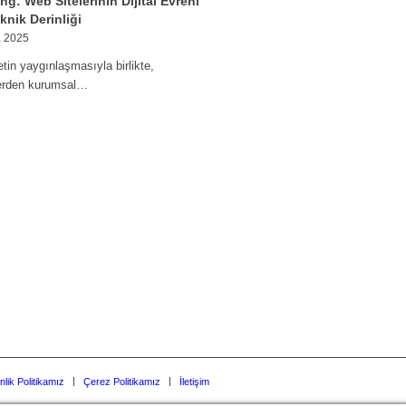
ng: Web Sitelerinin Dijital Evreni
knik Derinliği
, 2025
etin yaygınlaşmasıyla birlikte,
lerden kurumsal…
nlik Politikamız
Çerez Politikamız
İletişim