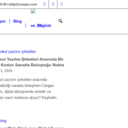
25 85 | bilgi@cengez.com
işim
Blog
English
bul Yazılım Şirketleri Arasında Bir
: Kodun Sanatla Buluştuğu Nokta
21, 2026
ul yazılım şirketleri arasında
isliği sanatla birleştiren Cengez
m, dijital dönüşümde estetik ve
yi nasıl merkeze alıyor? Keşfedin.