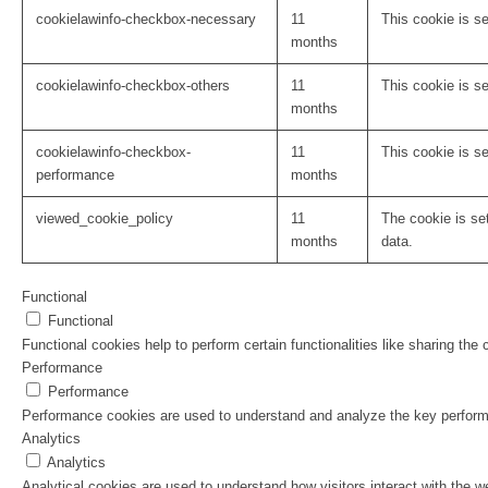
cookielawinfo-checkbox-necessary
11
This cookie is s
months
cookielawinfo-checkbox-others
11
This cookie is s
months
cookielawinfo-checkbox-
11
This cookie is s
performance
months
viewed_cookie_policy
11
The cookie is se
months
data.
Functional
Functional
Functional cookies help to perform certain functionalities like sharing the
Performance
Performance
Performance cookies are used to understand and analyze the key performanc
Analytics
Analytics
Analytical cookies are used to understand how visitors interact with the w