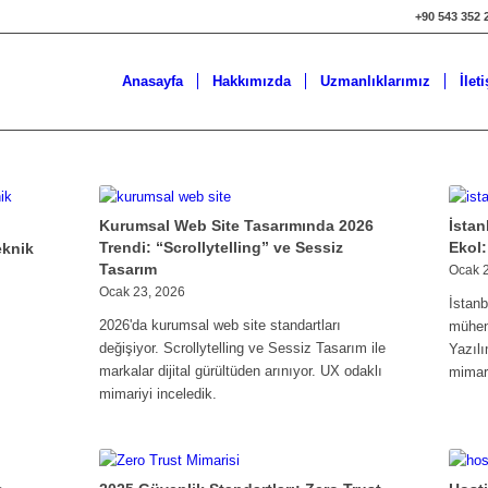
+90 543 352 
Anasayfa
Hakkımızda
Uzmanlıklarımız
İlet
Kurumsal Web Site Tasarımında 2026
İstan
Trendi: “Scrollytelling” ve Sessiz
Ekol
eknik
Tasarım
Ocak 
Ocak 23, 2026
İstanb
2026'da kurumsal web site standartları
mühend
değişiyor. Scrollytelling ve Sessiz Tasarım ile
Yazılı
markalar dijital gürültüden arınıyor. UX odaklı
mimari
mimariyi inceledik.