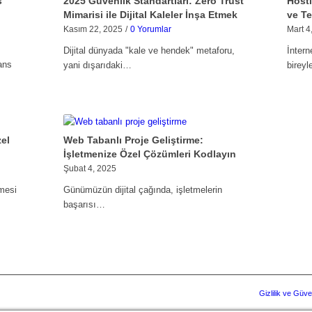
s
2025 Güvenlik Standartları: Zero Trust
Hosti
Mimarisi ile Dijital Kaleler İnşa Etmek
ve Te
Kasım 22, 2025
/
0 Yorumlar
Mart 4
Dijital dünyada "kale ve hendek" metaforu,
İntern
ans
yani dışarıdaki…
birey
zel
Web Tabanlı Proje Geliştirme:
İşletmenize Özel Çözümleri Kodlayın
Şubat 4, 2025
mesi
Günümüzün dijital çağında, işletmelerin
başarısı…
Gizlilik ve Güve